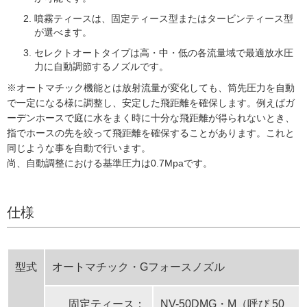
噴霧ティースは、固定ティース型またはタービンティース型
が選べます。
セレクトオートタイプは高・中・低の各流量域で最適放水圧
力に自動調節するノズルです。
※オートマチック機能とは放射流量が変化しても、筒先圧力を自動
で一定になる様に調整し、安定した飛距離を確保します。例えばガ
ーデンホースで庭に水をまく時に十分な飛距離が得られないとき、
指でホースの先を絞って飛距離を確保することがあります。これと
同じような事を自動で行います。
尚、自動調整における基準圧力は0.7Mpaです。
仕様
型式
オートマチック・Gフォースノズル
固定ティース：
NV-50DMG・M（呼び 50