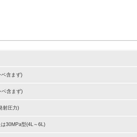
ボンベ含まず)
ボンベ含まず)
ン発射圧力)
は30MPa型(4L～6L)