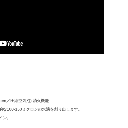
 System／圧縮空気泡) 消火機能
な100-150ミクロンの水滴を創り出します。
イン。