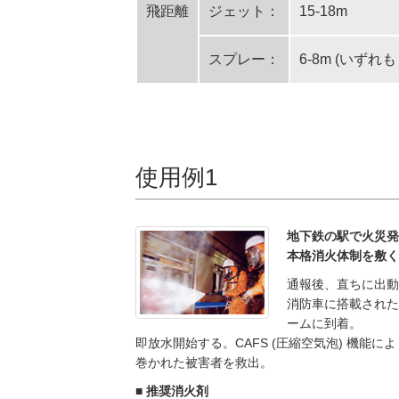
飛距離
ジェット：
15-18m
スプレー：
6-8m (いず
使用例1
地下鉄の駅で火災発
本格消火体制を敷く
通報後、直ちに出動
消防車に搭載された
ームに到着。
即放水開始する。CAFS (圧縮空気泡) 機
巻かれた被害者を救出。
■ 推奨消火剤