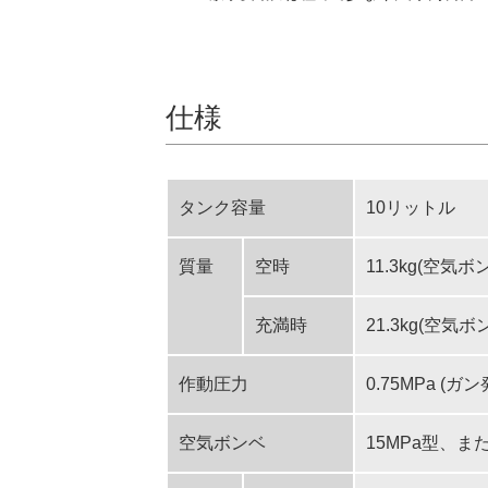
仕様
タンク容量
10リットル
質量
空時
11.3kg(空気
充満時
21.3kg(空気
作動圧力
0.75MPa (ガ
空気ボンベ
15MPa型、また