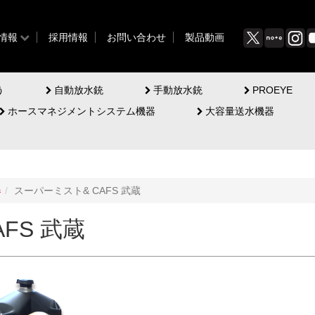
情報
採用情報
お問い合わせ
製品動画
う
自動放水銃
手動放水銃
PROEYE
ホースマネジメントシステム機器
大容量送水機器
器
スーパーミスト& CAFS 武蔵
FS 武蔵