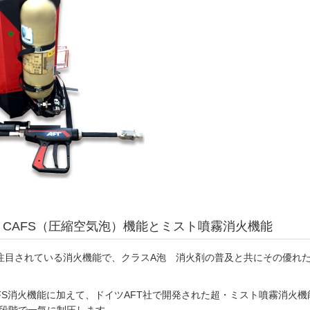
、CAFS（圧縮空気泡）機能とミスト噴霧消火機能
も注目されている消火機能で、クラスA泡 消火剤の普及と共にその優れ
AFS消火機能に加えて、ドイツAFT社で開発された超・ミスト噴霧消火機