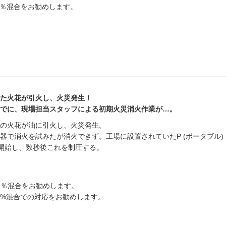
泡3％混合をお勧めします。
た火花が引火し、火災発生！
でに、現場担当スタッフによる初期火災消火作業が…。
の火花が油に引火し、火災発生。
器で消火を試みたが消火できず。工場に設置されていたP (ポータブル)
火開始し、数秒後これを制圧する。
泡3％混合をお勧めします。
3%混合での対応をお勧めします。