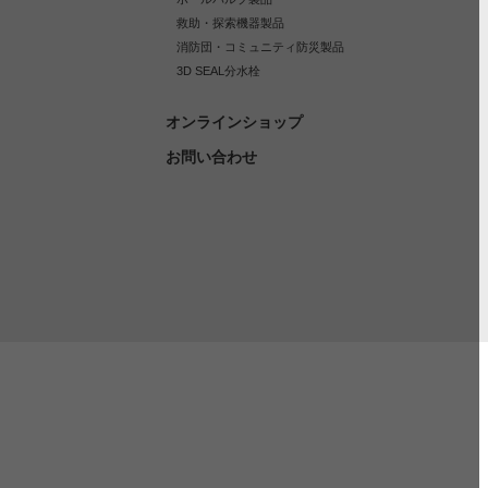
救助・探索機器製品
消防団・コミュニティ防災製品
3D SEAL分水栓
オンラインショップ
お問い合わせ