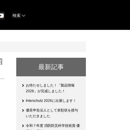
検索
紹
最新記事
お待たせしました！「製品情報
」
2026」が完成しました！
Interschutz 2026に出展します！
優良申告法人として表彰状を授与
いただきました
令和７年度 消防防災科学技術賞 優