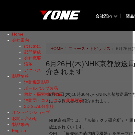
会社案内
製品
Home
会社案内
はじめに
HOME
ニュース・トピックス
6月26日
部門構成
会社概要
6月26日(木)NHK京都放
沿革
介されます
アクセス
製品情報
消防機器製品
ボールバルブ製品
救助・探索機器製品
6月26日(木)18時30分からNHK京都放送
消防団・コミュニティ防災製品
にヨネ株式会社が紹介されます。
3D SEAL分水栓
オンラインショップ
お問い合わせ
NHK京都局では、「京都テクノ研究所」と
製品動画
放送されています。
English
今回、「最先端の消防防災機器」をテーマに