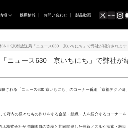
情報
採用情報
お問い合わせ
製品動画
(木)NHK京都放送局「ニュース630 京いちにち」で弊社が紹介されます
送局「ニュース630 京いちにち」で弊社が
局で放映される「ニュース630 京いちにち」のコーナー番組「京都テクノ研
題して府内の様々なもの作りをする企業・組織・人を紹介するコーナーを
ヨネ株式会社が消防隊員の皆様と共同開発した最新ノズルや探索・救助